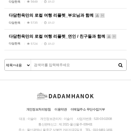
다담한옥
5649
10-13
다담한옥만의 로컬 여행 리플렛_부모님과 함께
H
다담한옥
5735
10-13
다담한옥만의 로컬 여행 리플렛_연인 / 친구들과 함께
H
다담한옥
5724
10-13
개인정보처리방침
이용약관
이메일주소 무단수집거부
대표 : 이슬아
개인정보관리자 : 이슬아
사업자번호 : 520-03-02008
통신판매신고 : 제 2021-울산울주-0094호
주소 : 울산광역시 울주군 상북면 거리지곡2길 8
TEL : 010-6481-1491